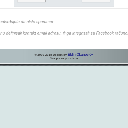
me potvrđujete da niste spammer
nu definisali kontakt email adresu, ili ga integrisali sa Facebook račun
Eldin Okanović+
© 2006-2018 Design by
Sva prava pridržana