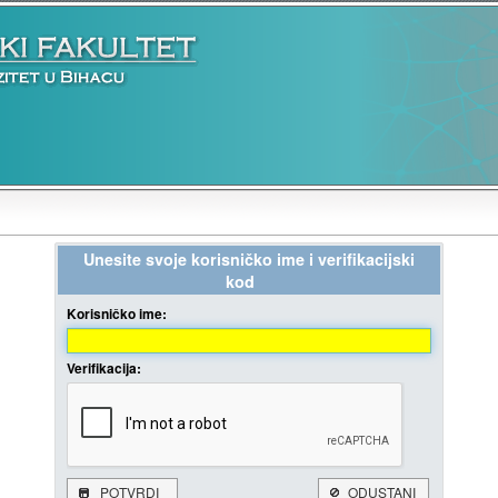
Unesite svoje korisničko ime i verifikacijski
kod
Korisničko ime:
Verifikacija:
POTVRDI
ODUSTANI